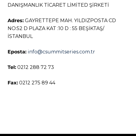
DANIŞMANLIK TİCARET LİMİTED ŞİRKETİ
Adres:
GAYRETTEPE MAH. YILDIZPOSTA CD
NO:52 D PLAZA KAT :10 D : 55 BEŞİKTAŞ/
İSTANBUL
Eposta:
info@csummitseries.com.tr
Tel:
0212 288 72 73
Fax:
0212 275 89 44